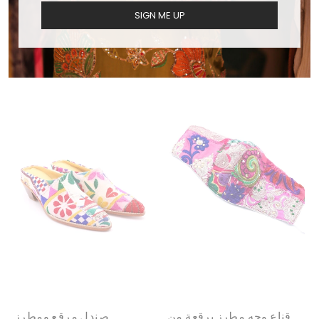
SIGN ME UP
حقيبة مارلو المرقعة
سترة بومبر مرقعة مطرزة
المطرزة
من سيرينا
$310.00
$280.00
قناع وجه مطرز برقعة من
صندل مرقع ومطرز